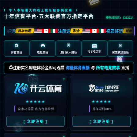
[ 华人市场最大的线上娱乐服务供应商 ]
十年信誉平台·五大联赛官方指定平台
在线玩家: 8263214
祝君好运
注册送
祝君好运
首单包赔
彩金
首单包
🍁
🍁
⚽
🎮
🃏
🀄️
🎰
🎮
电子老虎机
体育竞猜
电竞竞猜
澳门真人赌场
彩票棋牌娱乐
📺注册实名即送体验金即可观看
海量体育直播
与
所有电竞赛事
直播
🎲
★★★★★
★★★★★
皇家马德里 官方合作伙伴
首存返利68%
⚽
[ 立即注册 ]
[ 立即注册 ]