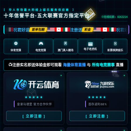
🎰
[ 华人市场最大的线上娱乐服务供应商 ]
十年信誉平台·五大联赛官方指定平台
在线玩家: 8263214
祝君好运
注册送
祝君好运
首单包赔
彩金
🍁
🍁
🍁
⚽
🎮
🃏
🀄️
🎰
电子老虎机
体育竞猜
电竞竞猜
澳门真人赌场
彩票棋牌娱乐
📺注册实名即送体验金即可观看
海量体育直播
与
所有电竞赛事
直播
🎮
🎲
★★★★★
★★★★★
皇家马德里 官方合作伙伴
首存返利68%
[ 立即注册 ]
[ 立即注册 ]